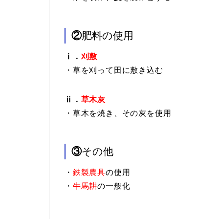
②
肥料の使用
ⅰ．
刈敷
・草を刈って田に敷き込む
ⅱ．
草木灰
・草木を焼き、その灰を使用
③
その他
・
鉄製農具
の使用
・
牛馬耕
の一般化