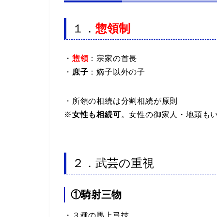
１．
惣領制
・
惣領
：宗家の首長
・
庶子
：嫡子以外の子
・所領の相続は分割相続が原則
※
女性も相続可
。女性の御家人・地頭も
２．武芸の重視
①騎射三物
・３種の馬上弓技