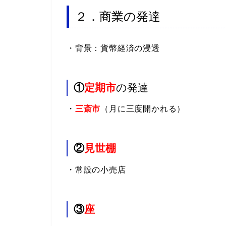
２．商業の発達
・背景：貨幣経済の浸透
①
定期市
の発達
・
三斎市
（月に三度開かれる）
②
見世棚
・常設の小売店
③
座