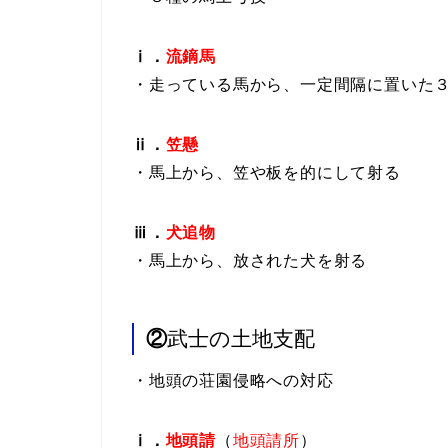
ⅰ．
流鏑馬
・走っている馬から、一定間隔に置いた
ⅱ．
笠懸
・馬上から、笠や板を的にして射る
ⅲ．
犬追物
・馬上から、放された犬を射る
②
武士の土地支配
・地頭の荘園侵略への
対応
ⅰ．
地頭請
（
地頭請所
）