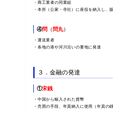
・商工業者の同業組
・本所（公家・寺社）に座役を納入し、
④
問
（
問丸
）
・運送業者
・各地の港や河川沿いの要地に発達
３．金融の発達
①
宋銭
・中国から輸入された貨幣
・売買の手段、年貢納入に使用（年貢の