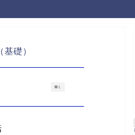
（基礎）
開く
活