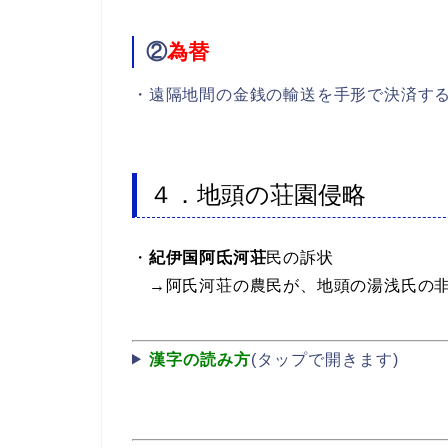
②
為替
・遠隔地間の金銭の輸送を手形で決済す
４．地頭の荘園侵略
・
紀伊国阿
氐
河荘
民の訴状
→阿氏河荘の農民が、地頭の湯浅氏の
漢字の読み方
(タップで開きます)