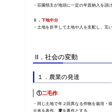
・荘園領主が地頭に一定の年貢納入を請
ⅱ．
下地中分
・土地を折半して土地や人を支配し、互
II．社会の変動
１．農業の発達
①
二毛作
・同じ土地で年２回異なる作物を栽培・
※米を表作、
麦
を裏作とする