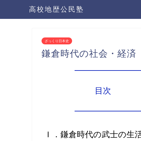
高校地歴公民塾
ざっくり日本史
鎌倉時代の社会・経済
目次
Ｉ．鎌倉時代の
武士の生