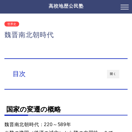
高校地歴公民塾
世界史
魏晋南北朝時代
目次
開く
国家の変遷の概略
魏晋南北朝時代：
220～589年