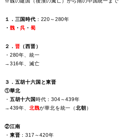
※魏の建国（後漢の滅亡）から隋の中国統一まで
１．三国時代
：220～280年
・
魏
・
呉
・
蜀
２．
晋
（西晋）
・280年、統一
→316年、滅亡
３．五胡十六国と東晋
①華北
・
五胡十六国
時代：304～439年
→439年、
北魏
が華北を統一（
北朝
）
②江南
・
東晋
：317～420年