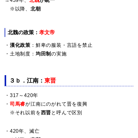
→439年、
北魏
が統一
※以降、
北朝
北魏
の政策：
孝文帝
・
漢化政策
：鮮卑の服装・言語を禁止
・土地制度：
均田制
の実施
３ｂ．
江南
：
東晋
・317～420年
・
司馬
睿
が江南にのがれて晋を復興
※それ以前を
西晋
と呼んで区別
・420年、滅亡