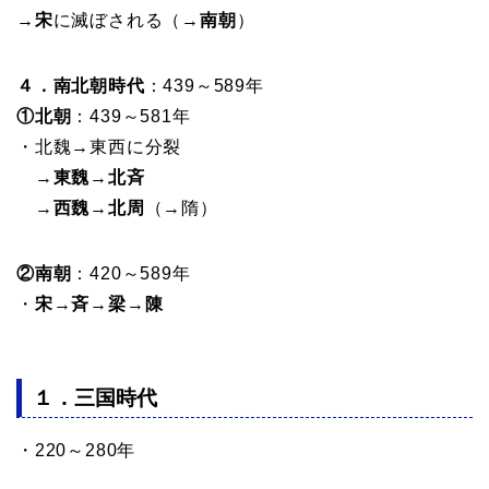
→
宋
に滅ぼされる（→
南朝
）
４．南北朝時代
：439～589年
①北朝
：439～581年
・北魏→東西に分裂
→
東魏
→
北斉
→
西魏
→
北周
（→隋）
②南朝
：420～589年
・
宋
→
斉
→
梁
→
陳
１．
三国時代
・220～280年