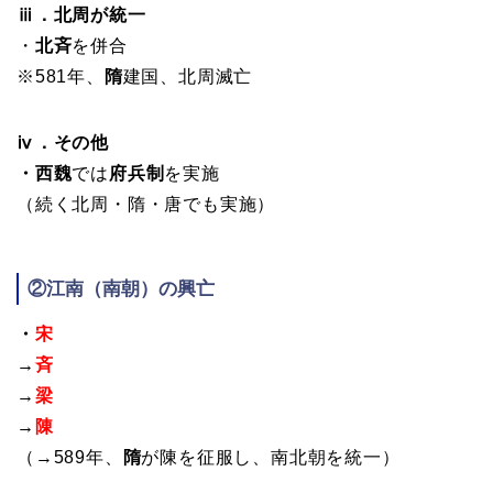
ⅲ．北周が統一
・
北斉
を併合
※581年、
隋
建国、北周滅亡
ⅳ．その他
・西魏
では
府兵制
を実施
（続く北周・隋・唐でも実施）
②江南（南朝）
の興亡
・
宋
→
斉
→
梁
→
陳
（→589年、
隋
が陳を征服し、南北朝を統一）