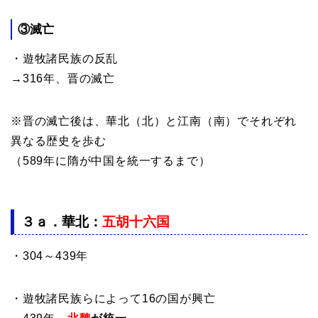
③
滅亡
・遊牧諸民族の反乱
→316年、晋の滅亡
※晋の滅亡後は、華北（北）と江南（南）でそれぞれ
異なる歴史を歩む
（589年に隋が中国を統一するまで）
３ａ．
華北
：
五胡十六国
・304～439年
・遊牧諸民族らによって16の国が興亡