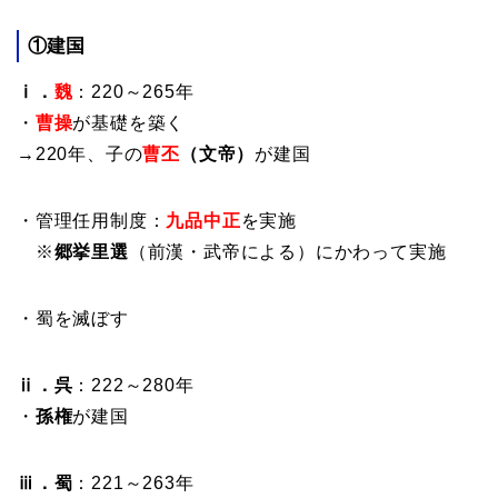
①
建国
ⅰ．
魏
：220～265年
・
曹操
が基礎を築く
→220年、子の
曹丕
（文帝）
が建国
・管理任用制度：
九品中正
を実施
※
郷挙里選
（前漢・武帝による）にかわって実施
・蜀を滅ぼす
ⅱ．呉
：222～280年
・
孫権
が建国
ⅲ．蜀
：221～263年