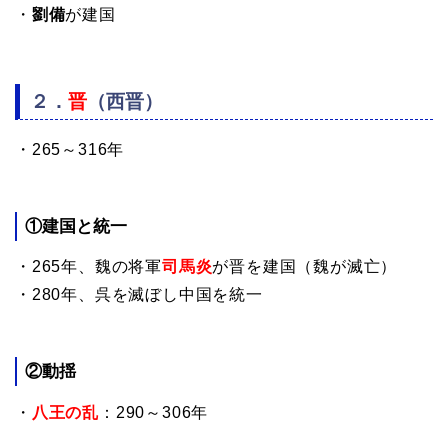
・
劉備
が建国
２．
晋
（
西晋
）
・265～316年
①
建国と統一
・265年、魏の将軍
司馬炎
が晋を建国
（魏が滅亡）
・280年、呉を滅ぼし中国を統一
②
動揺
・
八王の乱
：290～306年