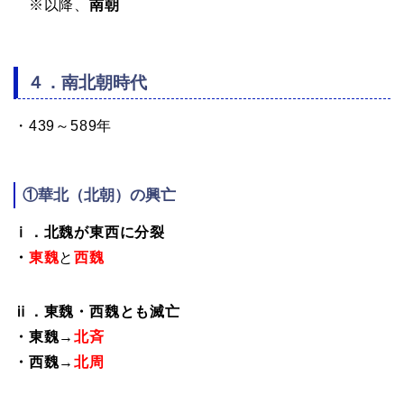
※以降、
南朝
４．
南北朝時代
・439～589年
①華北（北朝）
の興亡
ⅰ．北魏が東西に分裂
・
東魏
と
西魏
ⅱ．東魏・西魏とも滅亡
・東魏
→
北斉
・西魏
→
北周