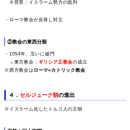
※背景：イスラーム勢力の批判
・ローマ教会が反発し対立
②教会の東西分裂
・1054年、互いに破門
→東方教会：
ギリシア正教会
の成立
※西方教会は
ローマ=カトリック教会
４．
セルジューク朝
の進出
※イスラーム化したトルコ人の王朝