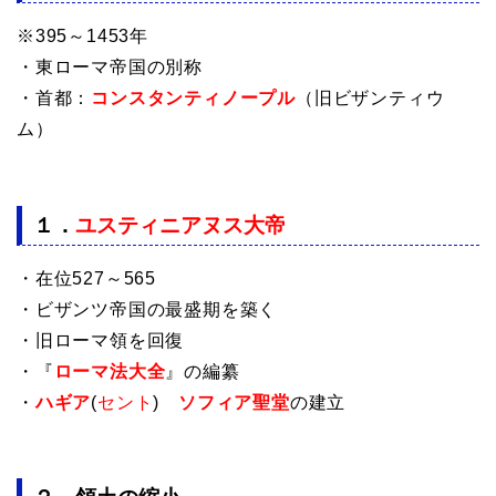
※395～1453年
・東ローマ帝国の別称
・首都：
コンスタンティノープル
（旧ビザンティウ
ム）
１．
ユスティニアヌス大帝
・在位527～565
・ビザンツ帝国の最盛期を築く
・旧ローマ領を回復
・『
ローマ法大全
』の編纂
・
ハギア
(
セント
)
゠ソフィア聖堂
の建立