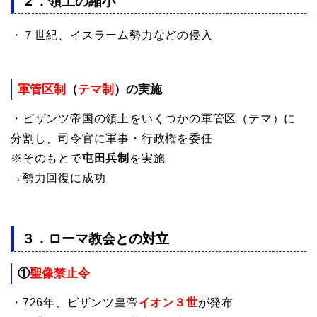
２．領土の縮小
・７世紀、イスラーム勢力などの侵入
軍管区制
（
テマ制
）の実施
・ビザンツ帝国の領土をいくつかの軍管区（テマ）に
分割し、司令官に軍事・行政権を委任
※そのもとで
屯田兵制
を実施
→勢力回復に成功
３．ローマ教会との対立
①
聖像禁止令
・726年、ビザンツ皇帝
イオン３世
が発布