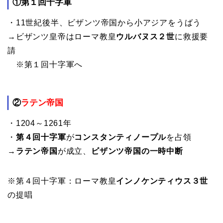
①第１回十字軍
・11世紀後半、ビザンツ帝国から小アジアをうばう
→ビザンツ皇帝はローマ教皇
ウルバヌス２世
に救援要
請
※第１回十字軍へ
②
ラテン帝国
・1204～1261年
・
第４回十字軍
が
コンスタンティノープル
を占領
→
ラテン帝国
が成立、
ビザンツ帝国の一時中断
※第４回十字軍：ローマ教皇
インノケンティウス３世
の提唱